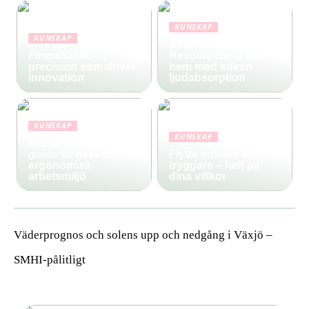
KUNSKAP
KUNSKAP
Akustikpanel:
Finmekanik –
Revolutionera ditt
precision som driver
hem med stilren
innovation
ljudabsorption
KUNSKAP
KUNSKAP
Kontorsstolar: Din
guide till bekväm och
Flytta enklare och
ergonomisk
tryggare – helt på
arbetsmiljö
dina villkor
Väderprognos och solens upp och nedgång i Växjö –
SMHI-pålitligt