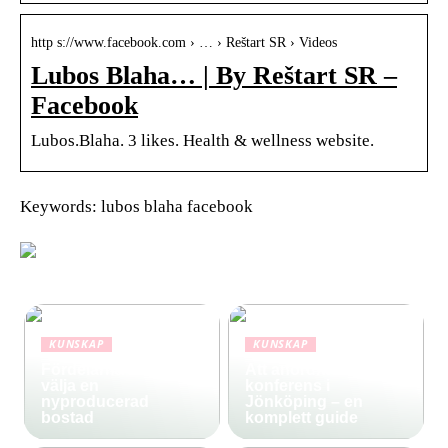
http s://www.facebook.com › … › Reštart SR › Videos
Lubos Blaha… | By Reštart SR –
Facebook
Lubos.Blaha. 3 likes. Health & wellness website.
Keywords: lubos blaha facebook
KUNSKAP
KUNSKAP
Fördelarna med att
Att anordna
välja en
konferens i
nyproducerad
Jönköping – en
bostad
komplett guide