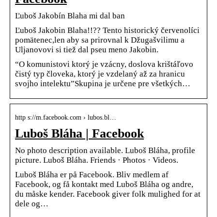
Ľuboš Jakobín Blaha mi dal ban
Ľuboš Jakobin Blaha!!?? Tento historický červenolíci
pomätenec,len aby sa prirovnal k Džugašvilimu a
Uljanovovi si tiež dal pseu meno Jakobin.
“O komunistovi ktorý je vzácny, doslova krištáľovo
čistý typ človeka, ktorý je vzdelaný až za hranicu
svojho intelektu”Skupina je určene pre všetkých…
http s://m.facebook.com › lubos.bl…
Luboš Bláha | Facebook
No photo description available. Luboš Bláha, profile
picture. Luboš Bláha. Friends · Photos · Videos.
Luboš Bláha er på Facebook. Bliv medlem af
Facebook, og få kontakt med Luboš Bláha og andre,
du måske kender. Facebook giver folk mulighed for at
dele og…