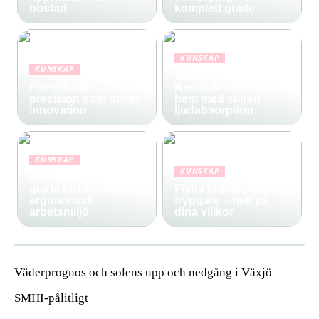
bostad
komplett guide
KUNSKAP
KUNSKAP
Akustikpanel:
Finmekanik –
Revolutionera ditt
precision som driver
hem med stilren
innovation
ljudabsorption
KUNSKAP
KUNSKAP
Kontorsstolar: Din
guide till bekväm och
Flytta enklare och
ergonomisk
tryggare – helt på
arbetsmiljö
dina villkor
Väderprognos och solens upp och nedgång i Växjö –
SMHI-pålitligt