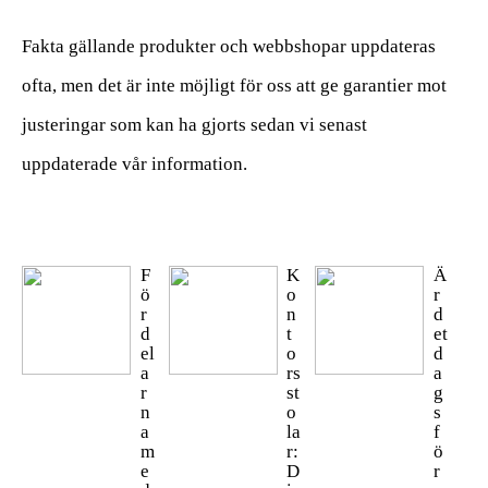
Fakta gällande produkter och webbshopar uppdateras
ofta, men det är inte möjligt för oss att ge garantier mot
justeringar som kan ha gjorts sedan vi senast
uppdaterade vår information.
F
K
Ä
ö
o
r
r
n
d
d
t
et
el
o
d
a
rs
a
r
st
g
n
o
s
a
la
f
m
r:
ö
e
D
r