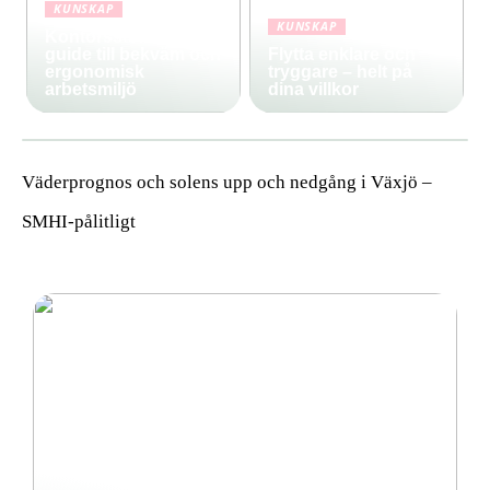
KUNSKAP
KUNSKAP
Kontorsstolar: Din
guide till bekväm och
Flytta enklare och
ergonomisk
tryggare – helt på
arbetsmiljö
dina villkor
Väderprognos och solens upp och nedgång i Växjö –
SMHI-pålitligt